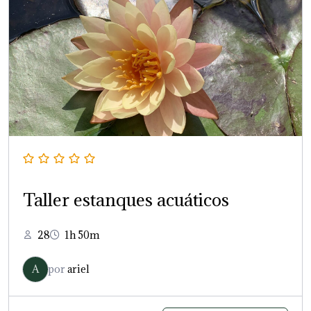
Taller estanques acuáticos
28
1h 50m
A
por
ariel