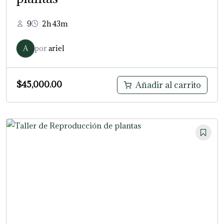
9
2h 43m
A
por
ariel
$
45,000.00
Añadir al carrito