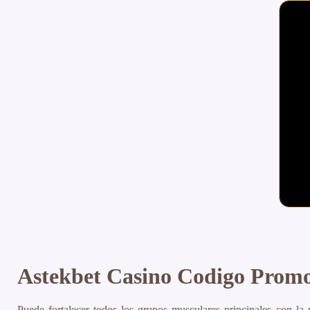
Astekbet Casino Codigo Promo
Puede fortalecer todos los grupos musculares principales con la 