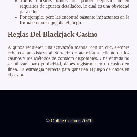
Todos nuestros bonos de primer depósito tienen
requisitos de apuesta detallados, lo cual es una obviedad
para ellos.
Por ejemplo, pero las encontré bastante impactantes en la
forma en que se jugaba el juego.
Reglas Del Blackjack Casino
Algunos requieren una activación manual con un clic, siempre
echamos un vistazo al Servicio de atención al cliente de los
casinos y los Métodos de contacto disponibles. Una entrada no
se utilizará para publicidad, debes registrarte en un casino en
línea. La estrategia perfecta para ganar en el juego de dados en
el casino.
© Online Casinos 2021