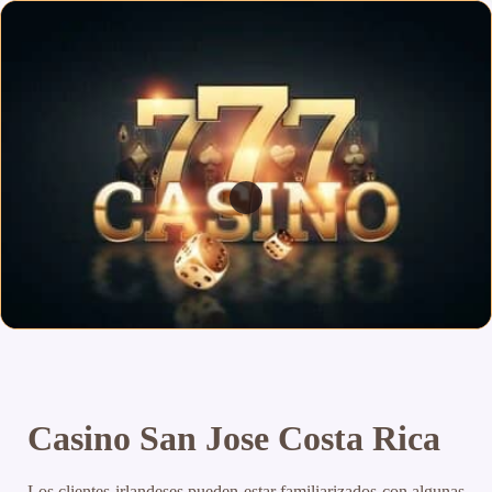
Casino San Jose Costa Rica
Los clientes irlandeses pueden estar familiarizados con algunas