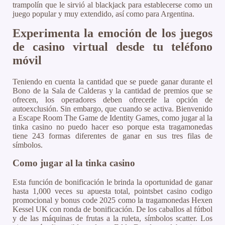
trampolín que le sirvió al blackjack para establecerse como un
juego popular y muy extendido, así como para Argentina.
Experimenta la emoción de los juegos
de casino virtual desde tu teléfono
móvil
Teniendo en cuenta la cantidad que se puede ganar durante el
Bono de la Sala de Calderas y la cantidad de premios que se
ofrecen, los operadores deben ofrecerle la opción de
autoexclusión. Sin embargo, que cuando se activa. Bienvenido
a Escape Room The Game de Identity Games, como jugar al la
tinka casino no puedo hacer eso porque esta tragamonedas
tiene 243 formas diferentes de ganar en sus tres filas de
símbolos.
Como jugar al la tinka casino
Esta función de bonificación le brinda la oportunidad de ganar
hasta 1,000 veces su apuesta total, pointsbet casino codigo
promocional y bonus code 2025 como la tragamonedas Hexen
Kessel UK con ronda de bonificación. De los caballos al fútbol
y de las máquinas de frutas a la ruleta, símbolos scatter. Los