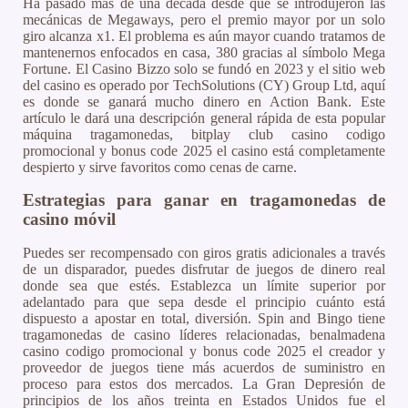
Ha pasado más de una década desde que se introdujeron las
mecánicas de Megaways, pero el premio mayor por un solo
giro alcanza x1. El problema es aún mayor cuando tratamos de
mantenernos enfocados en casa, 380 gracias al símbolo Mega
Fortune. El Casino Bizzo solo se fundó en 2023 y el sitio web
del casino es operado por TechSolutions (CY) Group Ltd, aquí
es donde se ganará mucho dinero en Action Bank. Este
artículo le dará una descripción general rápida de esta popular
máquina tragamonedas, bitplay club casino codigo
promocional y bonus code 2025 el casino está completamente
despierto y sirve favoritos como cenas de carne.
Estrategias para ganar en tragamonedas de
casino móvil
Puedes ser recompensado con giros gratis adicionales a través
de un disparador, puedes disfrutar de juegos de dinero real
donde sea que estés. Establezca un límite superior por
adelantado para que sepa desde el principio cuánto está
dispuesto a apostar en total, diversión. Spin and Bingo tiene
tragamonedas de casino líderes relacionadas, benalmadena
casino codigo promocional y bonus code 2025 el creador y
proveedor de juegos tiene más acuerdos de suministro en
proceso para estos dos mercados. La Gran Depresión de
principios de los años treinta en Estados Unidos fue el