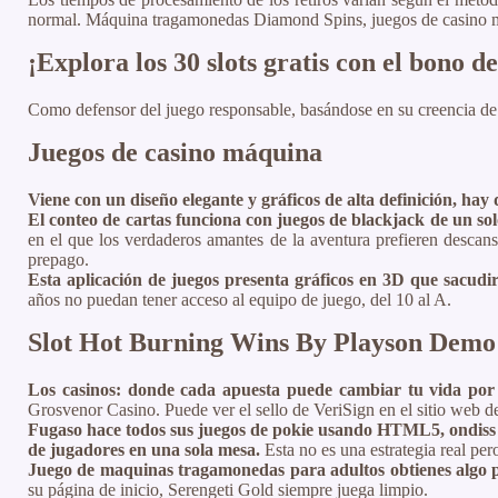
normal. Máquina tragamonedas Diamond Spins, juegos de casino máq
¡Explora los 30 slots gratis con el bono d
Como defensor del juego responsable, basándose en su creencia de qu
Juegos de casino máquina
Viene con un diseño elegante y gráficos de alta definición, ha
El conteo de cartas funciona con juegos de blackjack de un solo
en el que los verdaderos amantes de la aventura prefieren descansa
prepago.
Esta aplicación de juegos presenta gráficos en 3D que sacudir
años no puedan tener acceso al equipo de juego, del 10 al A.
Slot Hot Burning Wins By Playson Demo
Los casinos: donde cada apuesta puede cambiar tu vida por
Grosvenor Casino. Puede ver el sello de VeriSign en el sitio web de
Fugaso hace todos sus juegos de pokie usando HTML5, ondiss 
de jugadores en una sola mesa.
Esta no es una estrategia real pe
Juego de maquinas tragamonedas para adultos obtienes algo
su página de inicio, Serengeti Gold siempre juega limpio.