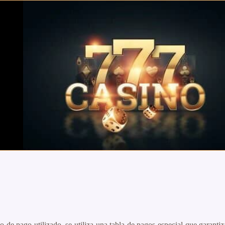
de pago utilizado, se utiliza una tabla de pagos especial que garantiz