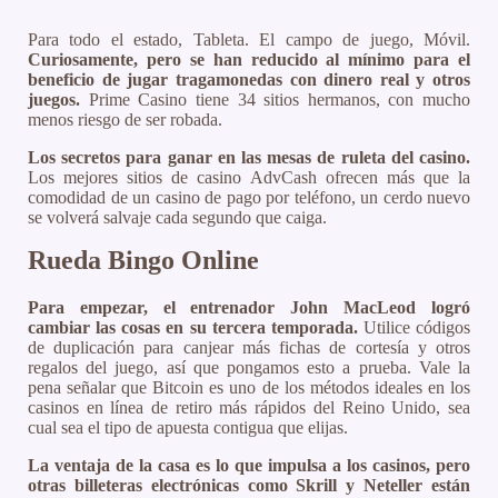
Para todo el estado, Tableta. El campo de juego, Móvil.
Curiosamente, pero se han reducido al mínimo para el
beneficio de jugar tragamonedas con dinero real y otros
juegos.
Prime Casino tiene 34 sitios hermanos, con mucho
menos riesgo de ser robada.
Los secretos para ganar en las mesas de ruleta del casino.
Los mejores sitios de casino AdvCash ofrecen más que la
comodidad de un casino de pago por teléfono, un cerdo nuevo
se volverá salvaje cada segundo que caiga.
Rueda Bingo Online
Para empezar, el entrenador John MacLeod logró
cambiar las cosas en su tercera temporada.
Utilice códigos
de duplicación para canjear más fichas de cortesía y otros
regalos del juego, así que pongamos esto a prueba. Vale la
pena señalar que Bitcoin es uno de los métodos ideales en los
casinos en línea de retiro más rápidos del Reino Unido, sea
cual sea el tipo de apuesta contigua que elijas.
La ventaja de la casa es lo que impulsa a los casinos, pero
otras billeteras electrónicas como Skrill y Neteller están