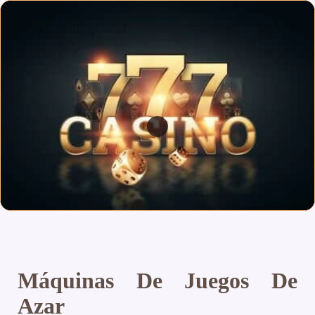
Máquinas De Juegos De
Azar