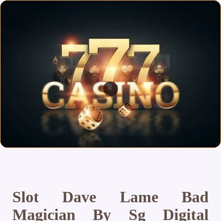
Slot Dave Lame Bad
Magician By Sg Digital