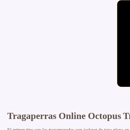
Tragaperras Online Octopus T
El primer tipo son las tragamonedas con jackpot de tapa plana en