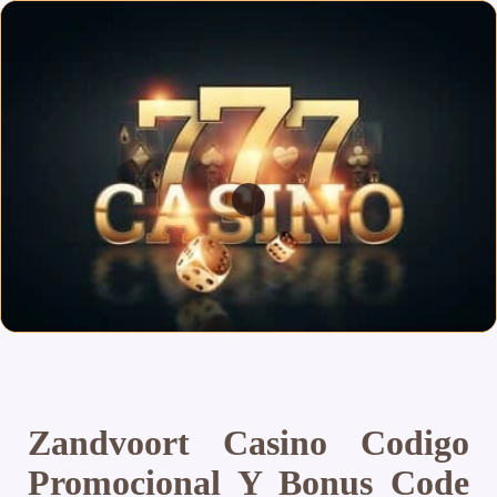
Zandvoort Casino Codigo
Promocional Y Bonus Code