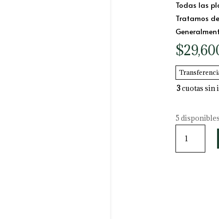
Todas las pl
Tratamos de 
Generalmente
$
29,60
Transferenc
3
cuotas sin 
5 disponible
Aglaone
King
of
Siam
cantidad