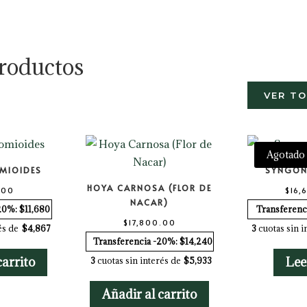
roductos
VER T
Agotado
OMIOIDES
SYNGON
HOYA CARNOSA (FLOR DE
.00
$
16,
NACAR)
20%: $11,680
Transferenc
$
17,800.00
és de
$4,867
3
cuotas sin i
Transferencia -20%: $14,240
carrito
Lee
3
cuotas sin interés de
$5,933
Añadir al carrito