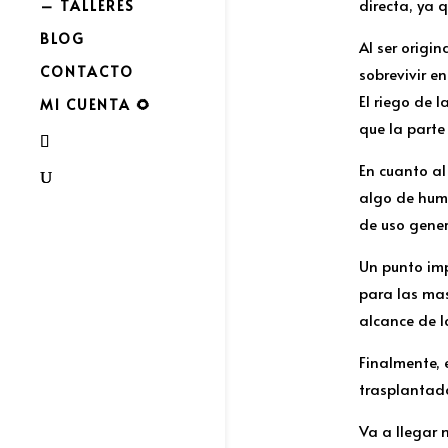
directa, ya 
– TALLERES
BLOG
Al ser origi
CONTACTO
sobrevivir e
El riego de 
MI CUENTA 🌻
que la parte 
En cuanto al
algo de hume
de uso gener
Un punto imp
para las mas
alcance de l
Finalmente, 
trasplantad
Va a llegar 