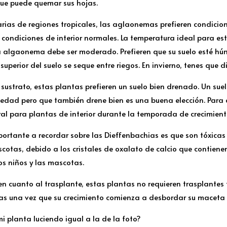
que puede quemar sus hojas.
narias de regiones tropicales, las aglaonemas prefieren condic
n condiciones de interior normales. La temperatura ideal para est
la algaonema debe ser moderado. Prefieren que su suelo esté hú
superior del suelo se seque entre riegos. En invierno, tenes que d
 sustrato, estas plantas prefieren un suelo bien drenado. Un s
dad pero que también drene bien es una buena elección. Para ali
al para plantas de interior durante la temporada de crecimiento
ortante a recordar sobre las Dieffenbachias es que son tóxicas 
cotas, debido a los cristales de oxalato de calcio que contiene
os niños y las mascotas.
en cuanto al trasplante, estas plantas no requieren trasplantes 
as una vez que su crecimiento comienza a desbordar su maceta 
mi planta luciendo igual a la de la foto?