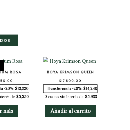
ODOS
IUM ROSA
HOYA KRIMSON QUEEN
650.00
$
17,800.00
ia -20%: $13,320
Transferencia -20%: $14,240
nterés de
$5,550
3
cuotas sin interés de
$5,933
r más
Añadir al carrito