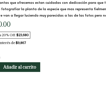
antas que ofrecemos estan cuidadas con dedicación para que te 
fotografiar la planta de la especie que mas representa fielmen
 van a llegar luciendo muy parecidas a las de las fotos pero no
0.00
ia 20% Off:
$23,680
interés de
$9,867
s
ma
Añadir al carrito