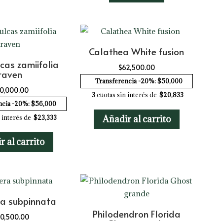
Calathea White fusion
cas zamiifolia
$
62,500.00
raven
Transferencia -20%: $50,000
0,000.00
3
cuotas sin interés de
$20,833
ncia -20%: $56,000
 interés de
$23,333
Añadir al carrito
r al carrito
a subpinnata
Philodendron Florida
0,500.00