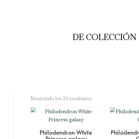
DE COLECCIÓN
Ordenado
Mostrando los 20 resultados
por
los
últimos
Philodendron White
Philodendr
Princess galaxy