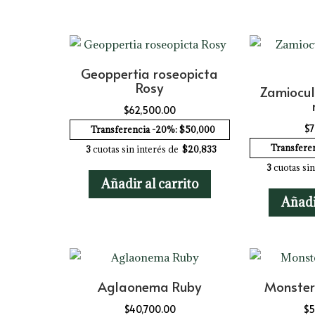
Geoppertia roseopicta
Rosy
Zamiocul
$
62,500.00
$
7
Transferencia -20%: $50,000
Transfere
3
cuotas sin interés de
$20,833
3
cuotas sin
Añadir al carrito
Añadi
Aglaonema Ruby
Monster
$
40,700.00
$
5